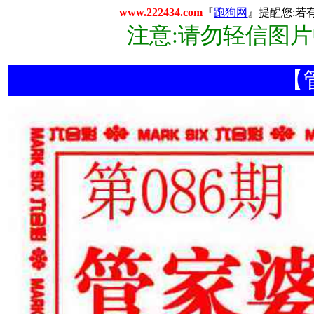
www.222434.com
『
跑狗网
』提醒您:若
注意:请勿轻信图
【